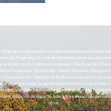
 20 grupos organizados son seleccionados para formar par
ión del Programa. El ciclo de formación tiene una duració
 se divide en cinco temas principales: Planificación Estrat
ilidad Financiera, Gestión del Talento Humano, Riesgos Fi
 y Comunicación. Además, se facilita una vez al mes un esp
ad en el que todas las generaciones interactúan e inter
ientos, y se abordan temas estratégicos para su fortalec
nero, medición de impacto, liderazgo y desarrollo persona
otros.