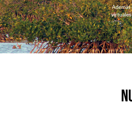
Además d
virtuale
N