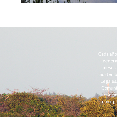
Cada año,
generac
meses y
Sostenib
Legales,
Comunid
conocim
como: gé