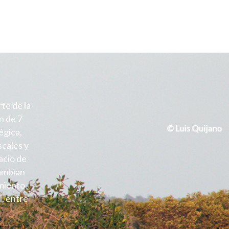
te de la
n de 7
égica,
scales y
acio de
cambian
imiento
l, entre